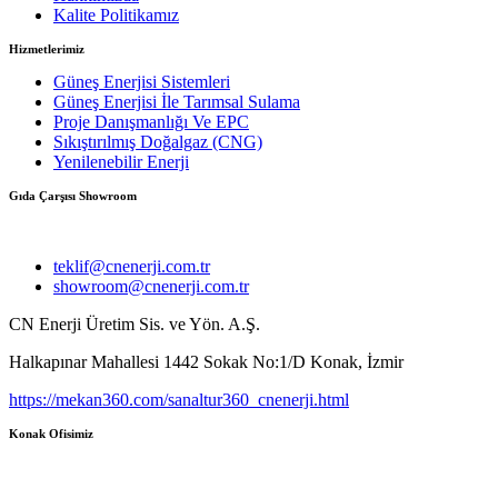
Kalite Politikamız
Hizmetlerimiz
Güneş Enerjisi Sistemleri
Güneş Enerjisi İle Tarımsal Sulama
Proje Danışmanlığı Ve EPC
Sıkıştırılmış Doğalgaz (CNG)
Yenilenebilir Enerji
Gıda Çarşısı Showroom
(0232) 433 0 437
teklif@cnenerji.com.tr
showroom@cnenerji.com.tr
CN Enerji Üretim Sis. ve Yön. A.Ş.
Halkapınar Mahallesi 1442 Sokak No:1/D Konak, İzmir
https://mekan360.com/sanaltur360_cnenerji.html
Konak Ofisimiz
(0232) 446 92 12