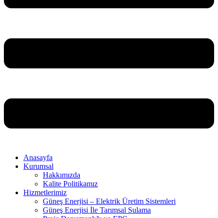
Anasayfa
Kurumsal
Hakkımızda
Kalite Politikamız
Hizmetlerimiz
Güneş Enerjisi – Elektrik Üretim Sistemleri
Güneş Enerjisi İle Tarımsal Sulama